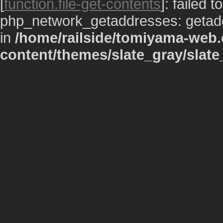
[
function.file-get-contents
]: failed 
php_network_getaddresses: getaddr
in
/home/railside/tomiyama-web.
content/themes/slate_gray/slate