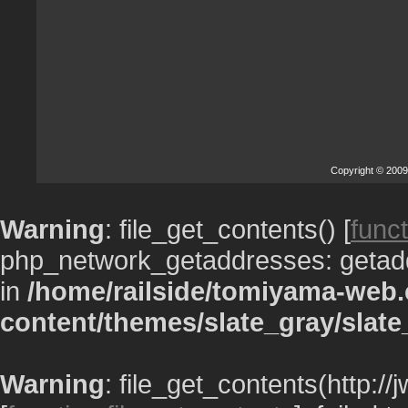
Copyright © 2009
Warning
: file_get_contents() [
funct
php_network_getaddresses: getaddr
in
/home/railside/tomiyama-web.
content/themes/slate_gray/slate
Warning
: file_get_contents(http:/