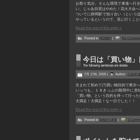
お祭り気分。そんな環境で東進へ行
い。じゃあ自習はやめた！花火大会へ
ついでに静岡駅で知り合い（という
やっているというので、見に行くこと
Read the rest of this entry »
Posted in
HOBBY
|
No Commen
今日は「買い物」
7月 17th, 2005 |
Author:
とみや
生まれて初めて(?)買い物目的で東京
いっつも、１８きっぷの期間中に意
「買い物」という目的を持って行った
大満足！大満足！な一日でした！！
Read the rest of this entry »
Posted in
DAILY LIFE
|
1 Comm