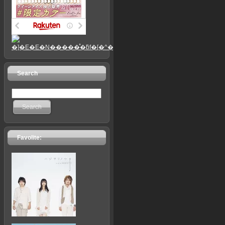
Search
Search
Favolite: