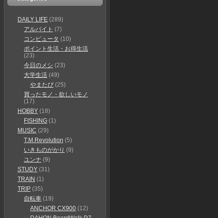
DAILY LIFE
(289)
アルバイト
(7)
コンピュータ
(10)
ポイント生活・お得生活
(23)
今日のメシ
(23)
大学生活
(49)
やまたび
(25)
買ったモノ・欲しいモノ
(17)
HOBBY
(18)
FISHING
(1)
MUSIC
(29)
T.M.Revolution
(5)
いきものがかり
(9)
ユンナ
(9)
STUDY
(31)
TRAIN
(1)
TRIP
(35)
自転車
(19)
ANCHOR CX900
(12)