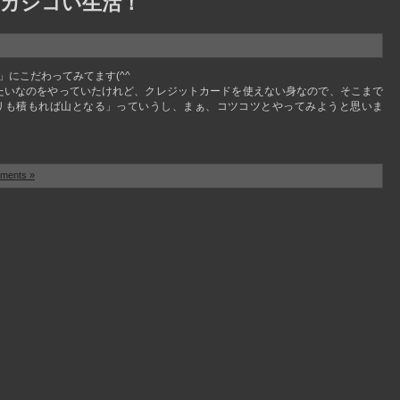
カシコい生活！
にこだわってみてます(^^ゞ
みたいなのをやっていたけれど、クレジットカードを使えない身なので、そこまで
リも積もれば山となる」っていうし、まぁ、コツコツとやってみようと思いま
ments »