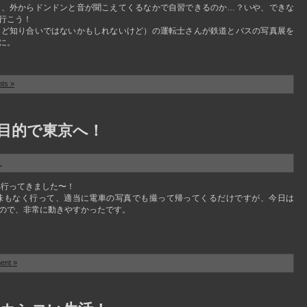
き、外からドンドンと音が聞こえてくるなかで自習できるのか…？いや、できな
行こう！
ほど知り合いではないかもしれないけど）の運転士さんが鉄道とバスの写真展を
に。
ts »
目的で東京へ！
ま
へ行ってきました〜！
味もなく行って、適当に電車の写真でも撮って帰ってくるだけですが、今日は
ので、非常に動きやすかったです。
ent »