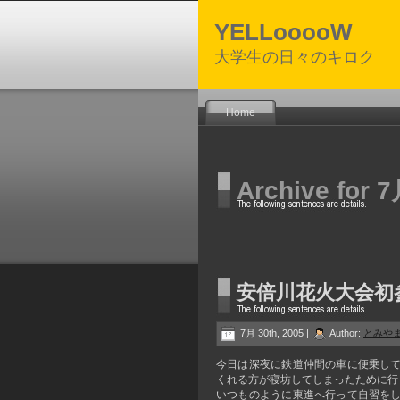
YELLooooW
大学生の日々のキロク
Home
Archive for 7
安倍川花火大会初
7月 30th, 2005 |
Author:
とみや
今日は深夜に鉄道仲間の車に便乗し
くれる方が寝坊してしまったために行
いつものように東進へ行って自習を