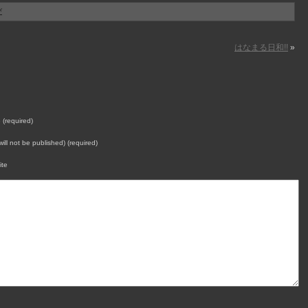
び
はなまる日和!!
»
(required)
will not be published) (required)
ite