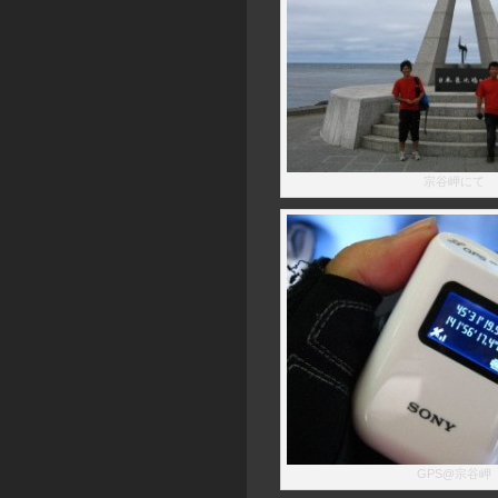
宗谷岬にて
GPS@宗谷岬