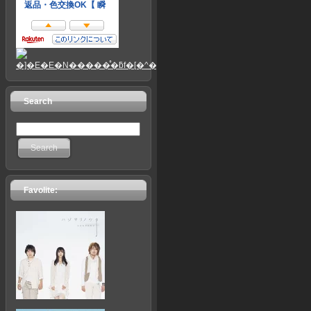
Search
Search
Favolite: