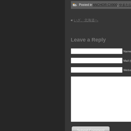
Posted in
ANCHOR CX900
,
やまた
«
いざ、北海道へ
Leave a Reply
Name 
Mail (
Webs
Submit Comment