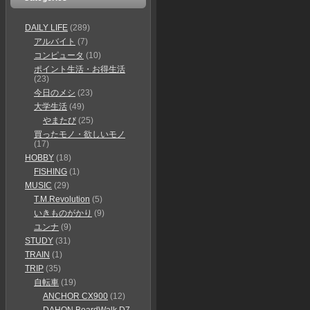
DAILY LIFE
(289)
アルバイト
(7)
コンピュータ
(10)
ポイント生活・お得生活
(23)
今日のメシ
(23)
大学生活
(49)
やまたび
(25)
買ったモノ・欲しいモノ
(17)
HOBBY
(18)
FISHING
(1)
MUSIC
(29)
T.M.Revolution
(5)
いきものがかり
(9)
ユンナ
(9)
STUDY
(31)
TRAIN
(1)
TRIP
(35)
自転車
(19)
ANCHOR CX900
(12)