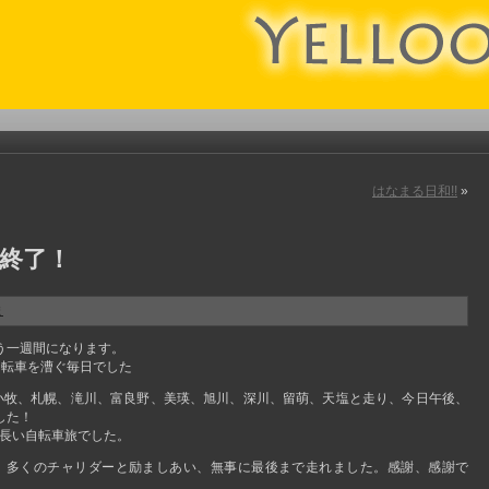
はなまる日和!!
»
 終了！
ま
う一週間になります。
自転車を漕ぐ毎日でした
苫小牧、札幌、滝川、富良野、美瑛、旭川、深川、留萌、天塩と走り、今日午後、
した！
番長い自転車旅でした。
、多くのチャリダーと励ましあい、無事に最後まで走れました。感謝、感謝で