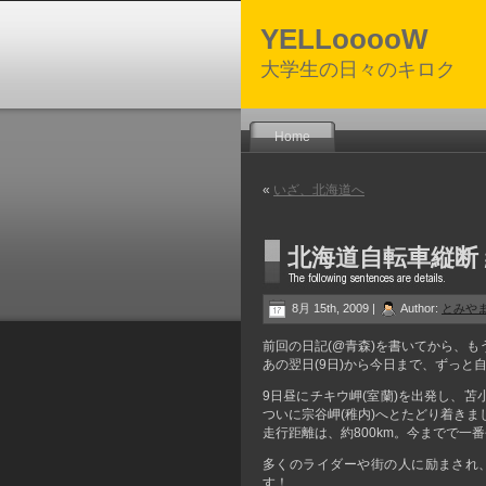
YELLooooW
大学生の日々のキロク
Home
«
いざ、北海道へ
北海道自転車縦断
8月 15th, 2009 |
Author:
とみや
前回の日記(@青森)を書いてから、も
あの翌日(9日)から今日まで、ずっと
9日昼にチキウ岬(室蘭)を出発し、
ついに宗谷岬(稚内)へとたどり着きま
走行距離は、約800km。今までで一
多くのライダーや街の人に励まされ
す！