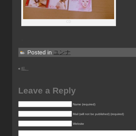
CD
Posted in
ユンナ
«
暇。
Leave a Reply
Name (required)
Mail (will not be published) (required)
Website