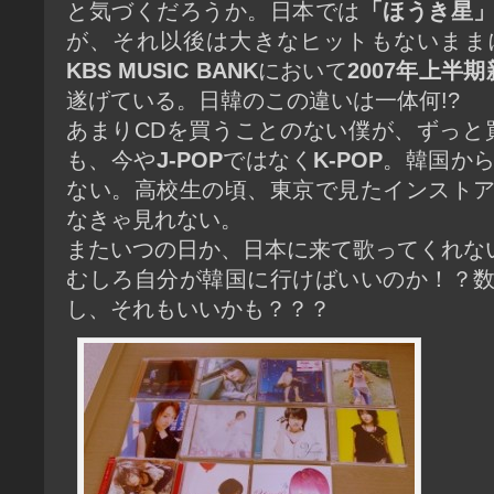
と気づくだろうか。日本では
「ほうき星
が、それ以後は大きなヒットもないまま
KBS MUSIC BANK
において
2007年上半
遂げている。日韓のこの違いは一体何!?
あまりCDを買うことのない僕が、ずっと
も、今や
J-POP
ではなく
K-POP
。韓国か
ない。高校生の頃、東京で見たインスト
なきゃ見れない。
またいつの日か、日本に来て歌ってくれな
むしろ自分が韓国に行けばいいのか！？
し、それもいいかも？？？