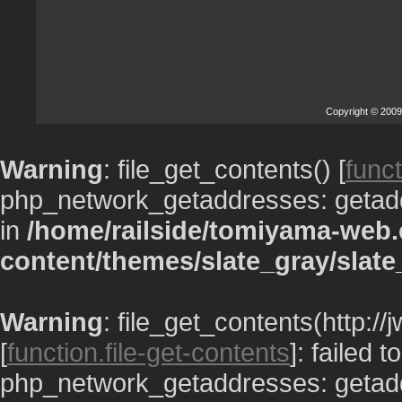
Copyright © 2009
Warning
: file_get_contents() [
funct
php_network_getaddresses: getaddr
in
/home/railside/tomiyama-web.
content/themes/slate_gray/slate
Warning
: file_get_contents(http:/
[
function.file-get-contents
]: failed 
php_network_getaddresses: getaddr