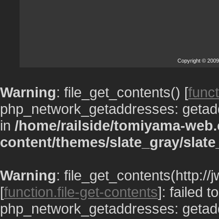
Copyright © 2009
Warning
: file_get_contents() [
funct
php_network_getaddresses: getaddr
in
/home/railside/tomiyama-web.
content/themes/slate_gray/slate
Warning
: file_get_contents(http:/
[
function.file-get-contents
]: failed 
php_network_getaddresses: getaddr