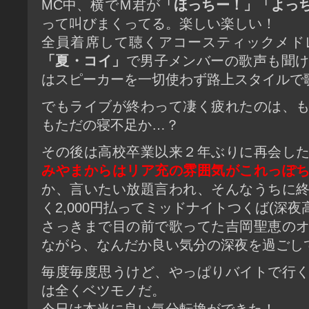
MC中、横でＭ君が
「ほっちー！」「よっ
って叫びまくってる。楽しい楽しい！
全員着席して聴くアコースティックメド
「夏・コイ」
で男子メンバーの歌声も聞
はスピーカーを一切使わず路上スタイルで
でもライブが終わって凄く疲れたのは、
もただの寝不足か…？
その後は高校卒業以来２年ぶりに再会し
みやまからはリア充の雰囲気がこれっぽ
か、言いたい放題言われ、そんなうちに
く2,000円払ってミッドナイトつくば(深夜
さっきまで目の前で歌ってた吉岡聖恵の
ながら、なんだか良い気分の深夜を過ごし
毎度毎度思うけど、やっぱりバイトで行
は全くベツモノだ。
今日は本当に良い気分転換ができた！