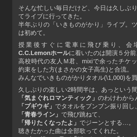
そんな忙しい毎日だけど、今日は久しぶ
てライブに行ってきた。
半年ぶりの「いきものがかり」ライブ。
は初めて。
授業後すぐに電車に飛び乗り、会
C.C.Lemonホール
に着いたのは開演５分前
高校時代の友人Ｍ君、mixiで余ったチケ
約束をした方(まさかの女子高生)と合流。
みんなでいきものがかりタオル(\1,000)
久しぶりの楽しい2時間半は、あっという
「気まぐれロマンティック」
のわけわから
「プギウギ」
でタオルをブンブン振り回し
「青春ライン」
で飛び跳ねて、
「帰りたくなったよ」
でジーンとする…。
聴きたかった曲は全部歌ってくれた。