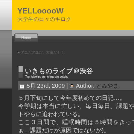
YELLooooW
大学生の日々のキロク
Home
«
アユだアユだ、大漁だ！！
いきものライブ＠渋谷
5月 23rd, 2009 |
Author:
とみやま
５月下旬にして今年度初めての日記…。
今学期は本当に忙しい、毎日毎日、課題
トやらに追われている。
ここ３日間で、睡眠時間は５時間をきっ
ぁ…課題だけが原因ではないが)。